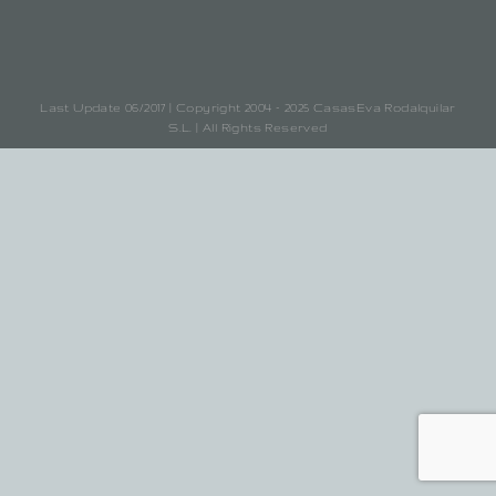
Last Update 06/2017 | Copyright 2004 - 2025 CasasEva Rodalquilar
S.L. | All Rights Reserved