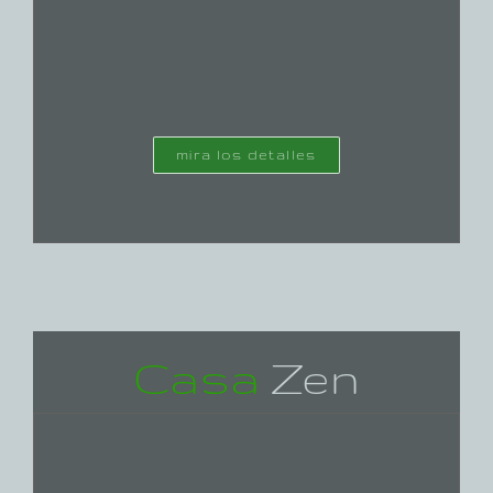
mira los detalles
Casa
Zen