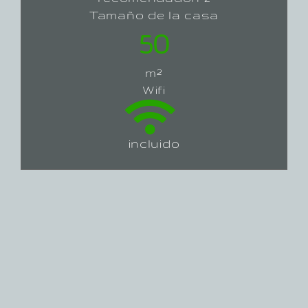
Tamaño de la casa
50
m²
Wifi
incluido