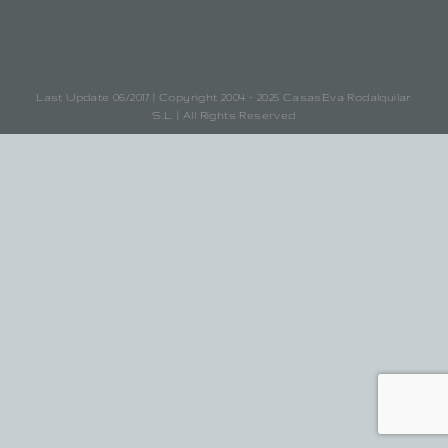
Last Update 06/2017 | Copyright 2004 - 2025 CasasEva Rodalquilar
S.L. | All Rights Reserved