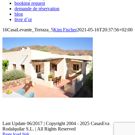
booking request
demande de réservation
blog
livre d´or
16CasaLevante_Terraza_5
Kim Fischer
2021-05-16T20:37:56+02:00
enlaces
proteccion de datos
aviso legal
Last Update 06/2017 | Copyright 2004 - 2025 CasasEva
Rodalquilar S.L. | All Rights Reserved
Page load link