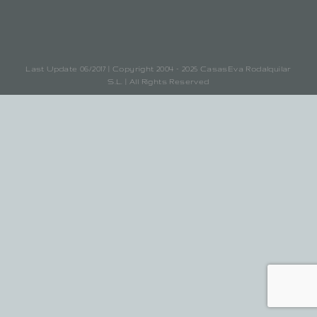
Last Update 06/2017 | Copyright 2004 - 2025 CasasEva Rodalquilar
S.L. | All Rights Reserved