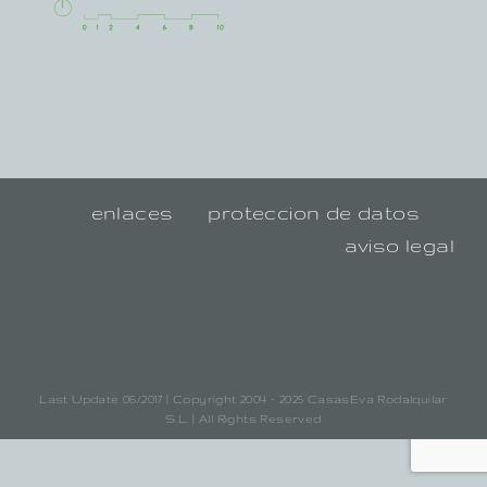
enlaces
proteccion de datos
aviso legal
Last Update 06/2017 | Copyright 2004 - 2025 CasasEva Rodalquilar
S.L. | All Rights Reserved