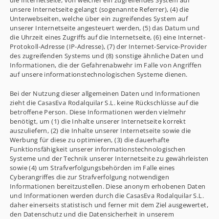
die Internetseite, von welcher ein zugreifendes System auf
unsere Internetseite gelangt (sogenannte Referrer), (4) die
Unterwebseiten, welche über ein zugreifendes System auf
unserer Internetseite angesteuert werden, (5) das Datum und
die Uhrzeit eines Zugriffs auf die Internetseite, (6) eine Internet-
Protokoll-Adresse (IP-Adresse), (7) der Internet-Service-Provider
des zugreifenden Systems und (8) sonstige ähnliche Daten und
Informationen, die der Gefahrenabwehr im Falle von Angriffen
auf unsere informationstechnologischen Systeme dienen.
Bei der Nutzung dieser allgemeinen Daten und Informationen
zieht die CasasEva Rodalquilar S.L. keine Rückschlüsse auf die
betroffene Person. Diese Informationen werden vielmehr
benötigt, um (1) die Inhalte unserer Internetseite korrekt
auszuliefern, (2) die Inhalte unserer Internetseite sowie die
Werbung für diese zu optimieren, (3) die dauerhafte
Funktionsfähigkeit unserer informationstechnologischen
Systeme und der Technik unserer Internetseite zu gewährleisten
sowie (4) um Strafverfolgungsbehörden im Falle eines
Cyberangriffes die zur Strafverfolgung notwendigen
Informationen bereitzustellen. Diese anonym erhobenen Daten
und Informationen werden durch die CasasEva Rodalquilar S.L.
daher einerseits statistisch und ferner mit dem Ziel ausgewertet,
den Datenschutz und die Datensicherheit in unserem