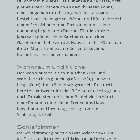
Du kommst in dieses Haus über Deine Terrasse, dort
gibt es einen Sitzbereich an dem ihr essen könnt,
eine Hängematte und 2 Liegestühle. Das Haus
besteht aus einem großen Wohn- und Küchenbereich
einem Schlafzimmer und Badezimmer mit einer
ebenerdig begehbaren Dusche. Für die kühlere
Jahreszeit gibt es einen Kaminofen und einen
Gasofen zum beheizen des Hauses. In der Küche habt
ihr die Möglichkeit euch selbst zu bekochen,
Kochutensilien sind vorhanden.
Wohnraum und Küche
Der Wohnraum teilt sich in Küchen-/Ess- und
Wohnbereich. Es gibt ein großes Sofa, (130×200
Liegefläche) dort können wir gerne ein Extrabett
bereiten, entweder für eine 3.Person (bitte fragt uns
nach Extrakosten) oder ihr möchtet vielleicht mit
einer Freundin oder einem Freund das Haus
bewohnen und bevorzugt eine getrennte
Schlafmöglichkeit.
Schlafzimmer
Im Schlafzimmer gibt es ein Bett welches 140×200
groß ist, aus dem Fenster blickst Du auf die eigene