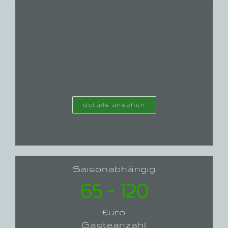
details ansehen
Saisonabhängig
65 – 120
€uro
Gästeanzahl