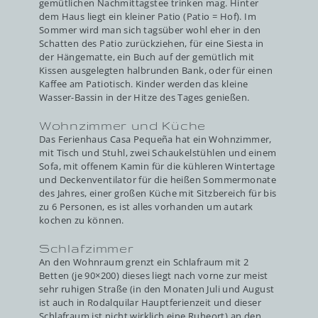
gemütlichen Nachmittagstee trinken mag. Hinter
dem Haus liegt ein kleiner Patio (Patio = Hof). Im
Sommer wird man sich tagsüber wohl eher in den
Schatten des Patio zurückziehen, für eine Siesta in
der Hängematte, ein Buch auf der gemütlich mit
Kissen ausgelegten halbrunden Bank, oder für einen
Kaffee am Patiotisch. Kinder werden das kleine
Wasser-Bassin in der Hitze des Tages genießen.
Wohnzimmer und Küche
Das Ferienhaus Casa Pequeña hat ein Wohnzimmer,
mit Tisch und Stuhl, zwei Schaukelstühlen und einem
Sofa, mit offenem Kamin für die kühleren Wintertage
und Deckenventilator für die heißen Sommermonate
des Jahres, einer großen Küche mit Sitzbereich für bis
zu 6 Personen, es ist alles vorhanden um autark
kochen zu können.
Schlafzimmer
An den Wohnraum grenzt ein Schlafraum mit 2
Betten (je 90×200) dieses liegt nach vorne zur meist
sehr ruhigen Straße (in den Monaten Juli und August
ist auch in Rodalquilar Hauptferienzeit und dieser
Schlafraum ist nicht wirklich eine Ruheort) an den