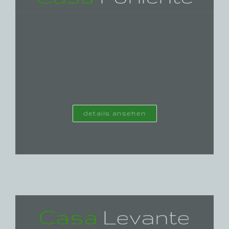
details ansehen
Casa
Levante