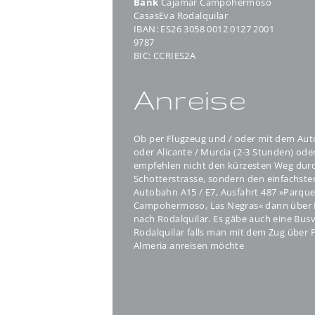
Bank
Cajamar Campohermoso
CasasEva Rodalquilar
IBAN: ES26 3058 0012 0127 2001
9787
BIC: CCRIES2A
Anreise
Ob per Flugzeug und / oder mit dem Auto
oder Alicante / Murcia (2-3 Stunden) ode
empfehlen nicht den kürzesten Weg durc
Schotterstrasse, sondern den einfachste
Autobahn A15 / E7, Ausfahrt 487 »Parque
Campohermoso, Las Negras« dann über La
nach Rodalquilar. Es gäbe auch eine Bu
Rodalquilar falls man mit dem Zug über P
Almeria anreisen möchte