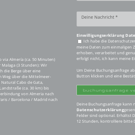
Einwilligungserklärung Dat
Ich habe die Datenschutzer
meine Daten zum einmaligen 
erhoben, verarbeitet und genu
erfolgt nicht, ich kann meine E
 via Almería (ca. 50 Minuten)
r Malaga (3 Stunden): Wir
Um Deine Buchungsanfrage abz
h die Berge über eine
Button klicken und eine Bestä
n Weg über die Mittelmeer-
 Natural Cabo de Gata,
ndstraße (ca. 30 km) bis
sverbindung von Almeria nach
aris / Barcelona / Madrid nach
Deine Buchungsanfrage kann nu
Datenschutzerklärung
gesen
Felder sind optional. Erhältst
12 Stunden, kontrolliere bitt