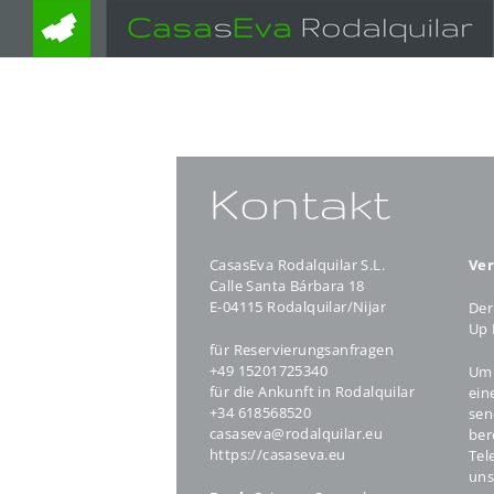
Zum
Inhalt
springen
Kontakt
CasasEva Rodalquilar S.L.
Ve
Calle Santa Bárbara 18
E-04115 Rodalquilar/Nijar
Der
Up 
für Reservierungsanfragen
+49 15201725340
Um 
für die Ankunft in Rodalquilar
ein
+34 618568520
sen
casaseva@rodalquilar.eu
ber
https://casaseva.eu
Tel
uns