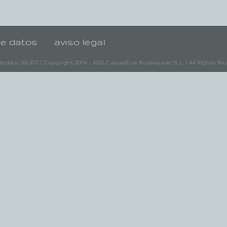
de datos
aviso legal
pdate 06/2017 | Copyright 2004 - 2025 CasasEva Rodalquilar S.L. | All Rights R