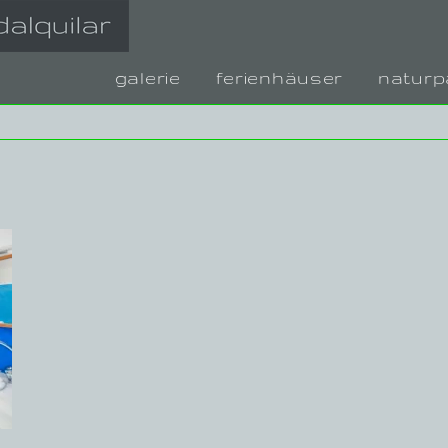
galerie
ferienhäuser
naturp