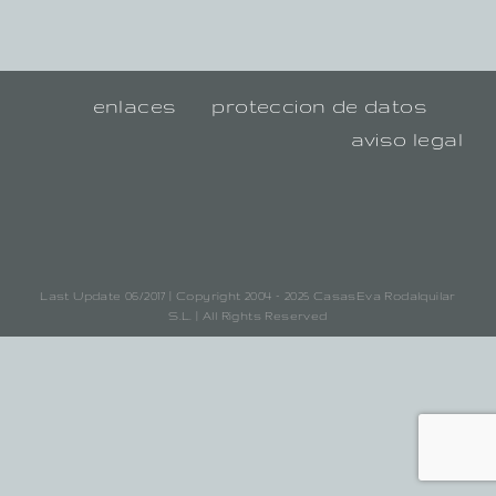
enlaces
proteccion de datos
aviso legal
Last Update 06/2017 | Copyright 2004 - 2025 CasasEva Rodalquilar
S.L. | All Rights Reserved