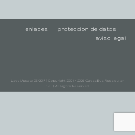
enlaces
proteccion de datos
aviso legal
Last Update 06/2017 | Copyright 2004 - 2025 CasasEva Rodalquilar
S.L. | All Rights Reserved