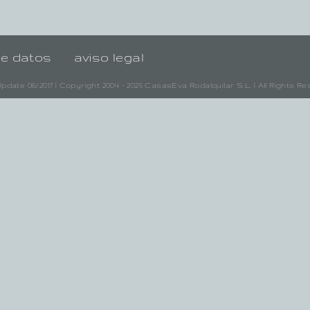
de datos
aviso legal
pdate 06/2017 | Copyright 2004 - 2025 CasasEva Rodalquilar S.L. | All Rights R