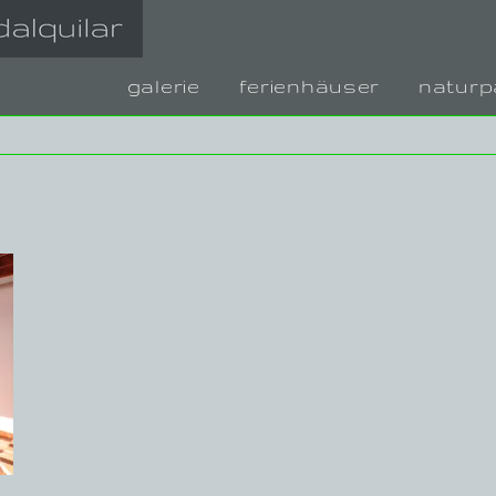
galerie
ferienhäuser
naturp