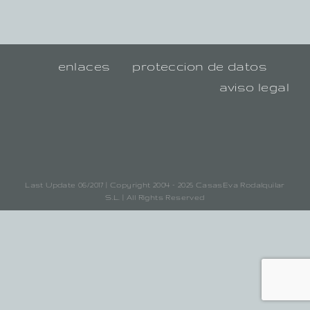
enlaces
proteccion de datos
aviso legal
Last Update 06/2017 | Copyright 2004 - 2025 CasasEva Rodalquilar
S.L. | All Rights Reserved