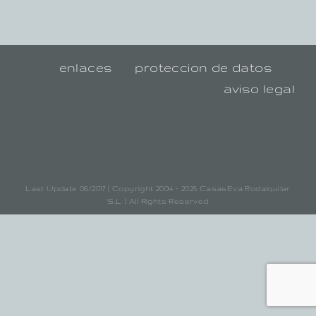
enlaces
proteccion de datos
aviso legal
Last Update 06/2017 | Copyright 2004 - 2025 CasasEva Rodalquilar
S.L. | All Rights Reserved