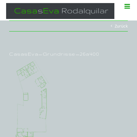
Zum
Inhalt
springen
Zurück
CasasEva_Grundrisse_26a400