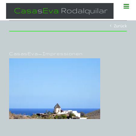
Zum
Inhalt
springen
Zurück
CasasEva_Impressionen