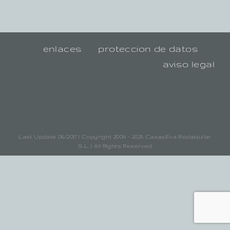
enlaces
proteccion de datos
aviso legal
Last Update 06/2017 | Copyright 2004 - 2025 CasasEva Rodalquilar
S.L. | All Rights Reserved