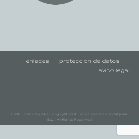
enlaces
proteccion de datos
aviso legal
Last Update 06/2017 | Copyright 2004 - 2025 CasasEva Rodalquilar
S.L. | All Rights Reserved