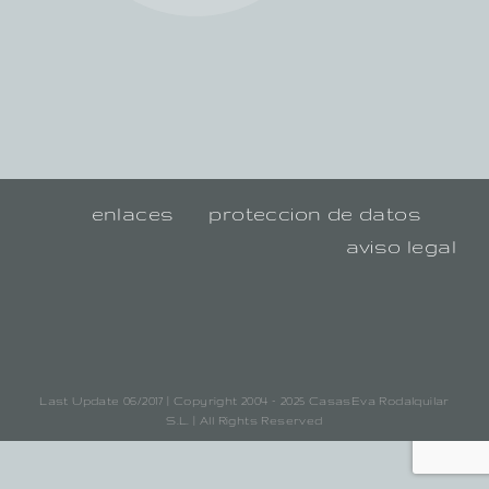
enlaces
proteccion de datos
aviso legal
Last Update 06/2017 | Copyright 2004 - 2025 CasasEva Rodalquilar
S.L. | All Rights Reserved