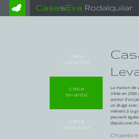
Zum
Inhalt
springen
Cas
casa
poniente
Lev
La maison de 
casa
créée en 2000 
levante
autour d’un jar
un étage avec 
mènent à la gr
peuvent égalem
casa
depuis une ch
pequeña
Chambre