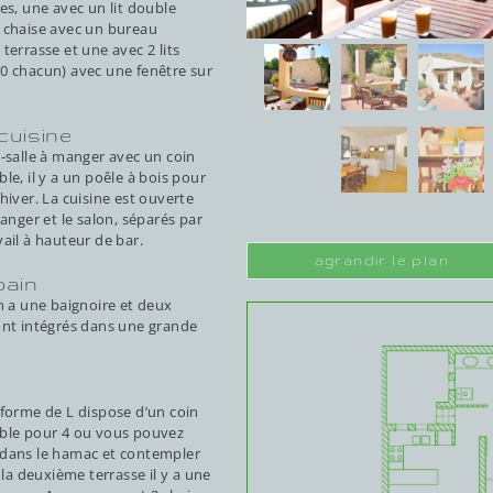
es, une avec un lit double
 chaise avec un bureau
terrasse et une avec 2 lits
0 chacun) avec une fenêtre sur
cuisine
e-salle à manger avec un coin
le, il y a un poêle à bois pour
hiver. La cuisine est ouverte
manger et le salon, séparés par
vail à hauteur de bar.
agrandir le plan
bain
in a une baignoire et deux
ont intégrés dans une grande
 forme de L dispose d’un coin
able pour 4 ou vous pouvez
 dans le hamac et contempler
r la deuxième terrasse il y a une