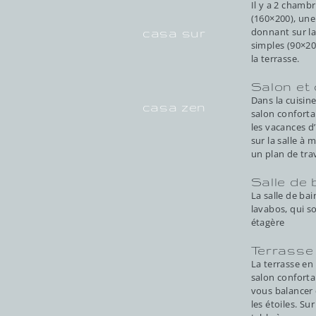
Il y a 2 chambr
(160×200), une
donnant sur la 
casa sur
simples (90×20
la terrasse.
Salon et 
Dans la cuisin
casa zen
salon confortab
les vacances d’
sur la salle à 
un plan de tra
Salle de 
La salle de ba
lavabos, qui s
étagère
Terrasse
La terrasse en
salon confort
vous balancer
les étoiles. Su