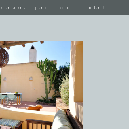
maisons
parc
louer
contact