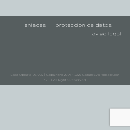
enlaces
proteccion de datos
aviso legal
Last Update 06/2017 | Copyright 2004 - 2025 CasasEva Rodalquilar
S.L. | All Rights Reserved